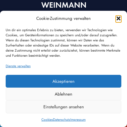
Cookie-Zustimmung verwalten
Über uns
Rechtliches
Home
Impressum
Um dir ein optimales Erlebnis zu bieten, verwenden wir Technologien wie
Cookies, um Geräteinformationen zu speichern und/oder darauf zuzugreifen.
News
Datenschutz
Wenn du diesen Technologien zustimmst, können wir Daten wie das
Team
Cookies
Surfverhalten oder eindeutige IDs auf dieser Website verarbeiten. Wenn du
Karriere
deine Zustimmung nicht erteilst oder zurückziehst, können bestimmte Merkmale
und Funktionen beeinträchtigt werden.
Markenwelt
Kontakt
Dienste verwalten
Trend Pool
Weinmann GmbH
TrendSPA
Frankenstraße 1-4
Akzeptieren
Saunari
63776 Mömbris
+49 6029 / 95797-0
Ablehnen
tp@weinmann.gmbh
Einstellungen ansehen
Cookies
Datenschutz
Impressum