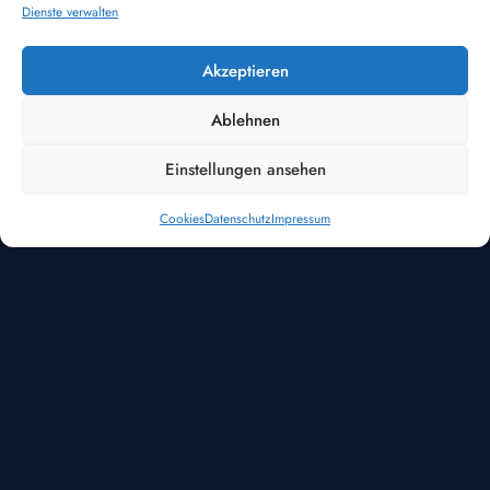
Dienste verwalten
Akzeptieren
Ablehnen
Einstellungen ansehen
Cookies
Datenschutz
Impressum
Mit Trend Pool fing alles an. Von hochwertigen Pools
und passendem Zubehör über stilvolle Poolumrandungen
und praktische Duschen bis hin zu Pflegeartikeln – Unser
umfangreiches Schwimmbadsortiment bietet alles, was
Sie für Ihr perfektes Badeerlebnis benötigen.