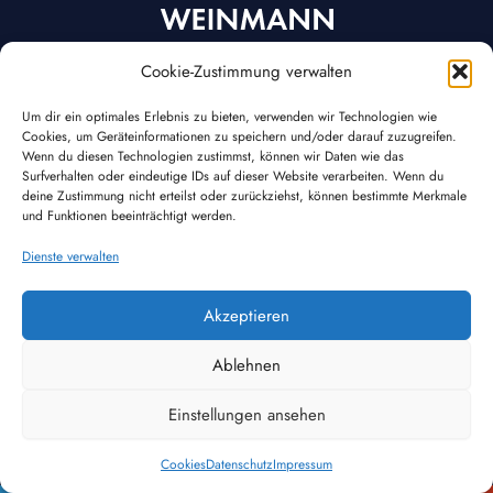
Cookie-Zustimmung verwalten
Über uns
Rechtliches
Home
Impressum
Um dir ein optimales Erlebnis zu bieten, verwenden wir Technologien wie
Cookies, um Geräteinformationen zu speichern und/oder darauf zuzugreifen.
News
Datenschutz
Wenn du diesen Technologien zustimmst, können wir Daten wie das
Team
Cookies
Surfverhalten oder eindeutige IDs auf dieser Website verarbeiten. Wenn du
Karriere
deine Zustimmung nicht erteilst oder zurückziehst, können bestimmte Merkmale
und Funktionen beeinträchtigt werden.
Markenwelt
Kontakt
Dienste verwalten
Trend Pool
Weinmann GmbH
TrendSPA
Frankenstraße 1-4
Akzeptieren
Saunari
63776 Mömbris
+49 6029 / 95797-0
Ablehnen
tp@weinmann.gmbh
Einstellungen ansehen
Cookies
Datenschutz
Impressum