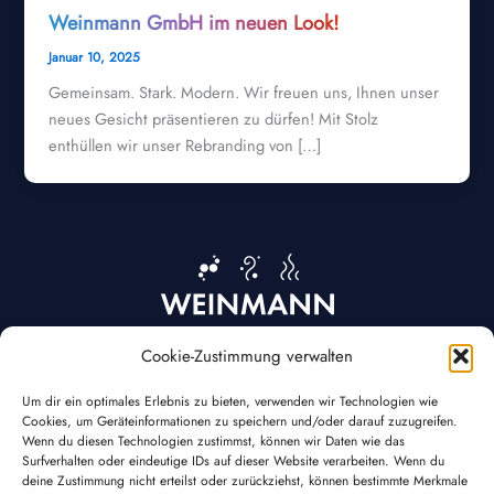
Weinmann GmbH im neuen Look!
Januar 10, 2025
Gemeinsam. Stark. Modern. Wir freuen uns, Ihnen unser
neues Gesicht präsentieren zu dürfen! Mit Stolz
enthüllen wir unser Rebranding von […]
Cookie-Zustimmung verwalten
Über uns
Rechtliches
Home
Impressum
Um dir ein optimales Erlebnis zu bieten, verwenden wir Technologien wie
Cookies, um Geräteinformationen zu speichern und/oder darauf zuzugreifen.
News
Datenschutz
Wenn du diesen Technologien zustimmst, können wir Daten wie das
Team
Cookies
Surfverhalten oder eindeutige IDs auf dieser Website verarbeiten. Wenn du
Karriere
deine Zustimmung nicht erteilst oder zurückziehst, können bestimmte Merkmale